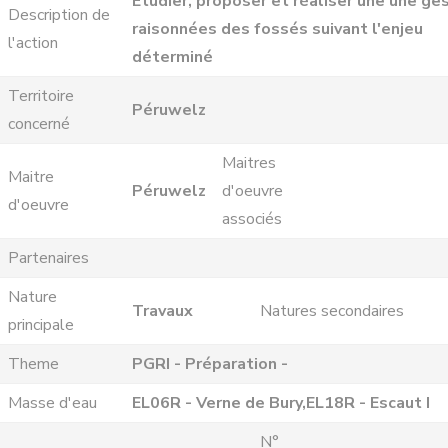
Etudier, proposer et réaliser une une ge
Description de
raisonnées des fossés suivant l'enjeu
l'action
déterminé
Territoire
Péruwelz
concerné
Maitres
Maitre
Péruwelz
d'oeuvre
d'oeuvre
associés
Partenaires
Nature
Travaux
Natures secondaires
principale
Theme
PGRI - Préparation -
Masse d'eau
EL06R - Verne de Bury,EL18R - Escaut I
N°