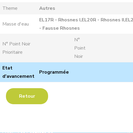
Theme
Autres
EL17R - Rhosnes I,EL20R - Rhosnes II,EL
Masse d'eau
- Fausse Rhosnes
N°
N° Point Noir
Point
Prioritaire
Noir
Etat
Programmée
d'avancement
Retour
Les Contrats de Rivière :
Ave