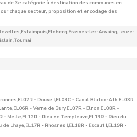
d'eau de 3e catégorie à destination des communes en
pour chaque secteur, proposition et encodage des
lezelles,Estaimpuis,Flobecq,Frasnes-lez-Anvaing,Leuze-
slain,Tournai
éronnes,EL02R - Douve I,EL03C - Canal Blaton-Ath,EL03R
lante,EL06R - Verne de Bury,EL07R - Elnon,EL08R -
R - Melle,EL12R - Rieu de Templeuve,EL13R - Rieu du
 de Lhaye,EL17R - Rhosnes I,EL18R - Escaut I,EL19R -