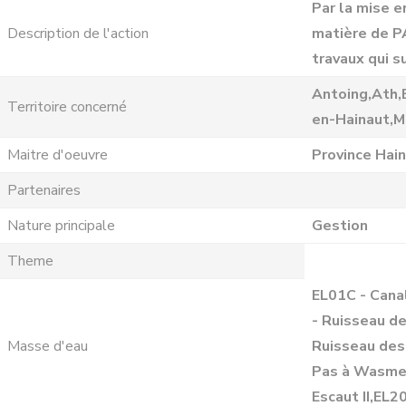
Par la mise e
Description de l'action
matière de PA
travaux qui s
Antoing,Ath,
Territoire concerné
en-Hainaut,M
Maitre d'oeuvre
Province Hai
Partenaires
Nature principale
Gestion
Theme
EL01C - Cana
- Ruisseau d
Masse d'eau
Ruisseau des
Pas à Wasmes
Escaut II,EL2