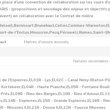
n place d'une convention de collaboration sur les cours 
RIS : (propositions et encodage des enjeux et objectifs 
uivent) en collaboration avec le Contrat de rivière
Beloeil,Bernissart,Brunehaut,Celles,Comines-Warneton,El
ont-de-l'Enclus,Mouscron,Pecq,Péruwelz,Rumes,Saint-Ghi
naut
Maitres d'oeuvre associés
Natures secondaires
l de l'Espierres,EL01R - Lys,EL02C - Canal Nimy-Blaton-P
e Kortekeer,EL04R - Haute Planche,EL05R - Fontaine Bouil
 Prés,EL09R - Rieu des Barges,EL10R - Rieu d'Amour,EL11
,EL14R - Espierres,EL15R - Grande Espierres,EL16R - Rieu
0R - Rhosnes II,EL21R - Douve II,EL22R - Fausse Rhosnes