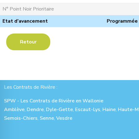
N° Point Noir Prioritaire
Etat d'avancement
Programmée
Retour
Les Contrats de Rivière :
SPW - Les Contrats de Rivière en Wallonie
Amblève
,
Dendre
,
Dyle-Gette
,
Escaut-Lys
,
Haine
,
Haute-M
Semois-Chiers
,
Senne
,
Vesdre