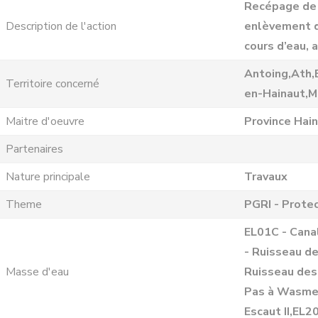
Recépage de l
Description de l'action
enlèvement de
cours d’eau,
Antoing,Ath,
Territoire concerné
en-Hainaut,M
Maitre d'oeuvre
Province Hai
Partenaires
Nature principale
Travaux
Theme
PGRI - Protec
EL01C - Cana
- Ruisseau d
Masse d'eau
Ruisseau des
Pas à Wasmes
Escaut II,EL2