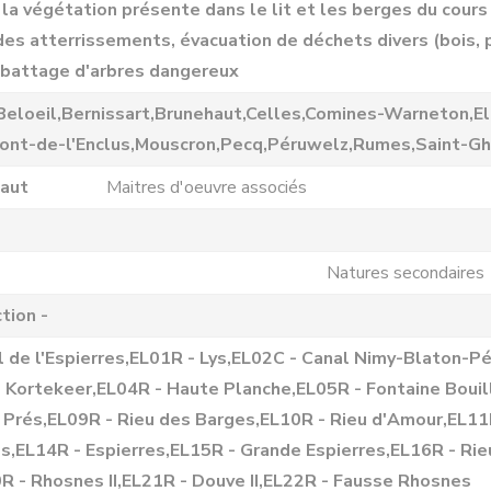
a végétation présente dans le lit et les berges du cours
s atterrissements, évacuation de déchets divers (bois, pl
 abattage d'arbres dangereux
Beloeil,Bernissart,Brunehaut,Celles,Comines-Warneton,El
ont-de-l'Enclus,Mouscron,Pecq,Péruwelz,Rumes,Saint-Ghi
naut
Maitres d'oeuvre associés
Natures secondaires
tion -
l de l'Espierres,EL01R - Lys,EL02C - Canal Nimy-Blaton-P
e Kortekeer,EL04R - Haute Planche,EL05R - Fontaine Bouil
 Prés,EL09R - Rieu des Barges,EL10R - Rieu d'Amour,EL11
,EL14R - Espierres,EL15R - Grande Espierres,EL16R - Rieu
0R - Rhosnes II,EL21R - Douve II,EL22R - Fausse Rhosnes