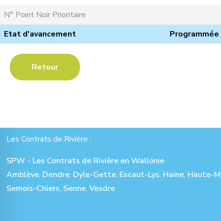
N° Point Noir Prioritaire
Etat d'avancement
Programmée
Retour
Les Contrats de Rivière :
SPW - Les Contrats de Rivière en Wallonie
Amblève
,
Dendre
,
Dyle-Gette
,
Escaut-Lys
,
Haine
,
Haute-M
Semois-Chiers
,
Senne
,
Vesdre