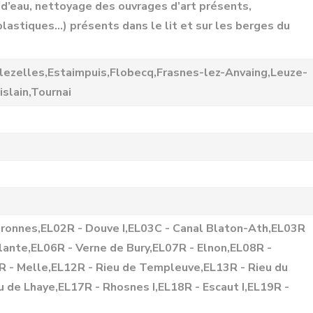
 d’eau, nettoyage des ouvrages d’art présents,
astiques...) présents dans le lit et sur les berges du
lezelles,Estaimpuis,Flobecq,Frasnes-lez-Anvaing,Leuze-
slain,Tournai
éronnes,EL02R - Douve I,EL03C - Canal Blaton-Ath,EL03R
lante,EL06R - Verne de Bury,EL07R - Elnon,EL08R -
R - Melle,EL12R - Rieu de Templeuve,EL13R - Rieu du
 de Lhaye,EL17R - Rhosnes I,EL18R - Escaut I,EL19R -