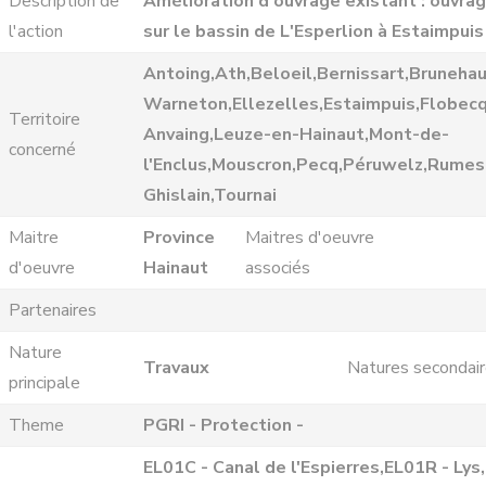
Description de
Amélioration d'ouvrage existant : ouvra
l'action
sur le bassin de L'Esperlion à Estaimpuis
Antoing,Ath,Beloeil,Bernissart,Bruneha
Warneton,Ellezelles,Estaimpuis,Flobecq
Territoire
Anvaing,Leuze-en-Hainaut,Mont-de-
concerné
l'Enclus,Mouscron,Pecq,Péruwelz,Rumes
Ghislain,Tournai
Maitre
Province
Maitres d'oeuvre
d'oeuvre
Hainaut
associés
Partenaires
Nature
Travaux
Natures secondai
principale
Theme
PGRI - Protection -
EL01C - Canal de l'Espierres,EL01R - Lys