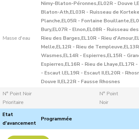
Nimy-Blaton-Péronnes,EL02R - Douve I,
Blaton-Ath,EL03R - Ruisseau de Kortek
Planche,EL05R - Fontaine Bouillante,EL0
Bury,EL07R - Elnon,EL08R - Ruisseau des
Masse d'eau
Rieu des Barges,EL10R - Rieu d'Amour,E
Melle,EL12R - Rieu de Templeuve,EL13R 
Wasmes,EL14R - Espierres,EL15R - Gran
Espierres,EL16R - Rieu de Lhaye,EL17R -
- Escaut I,EL19R - Escaut II,EL20R - Rhos
Douve II,EL22R - Fausse Rhosnes
N° Point Noir
N° Point
Prioritaire
Noir
Etat
Programmée
d'avancement