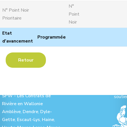
N°
N° Point Noir
Point
Prioritaire
Noir
Etat
Programmée
d'avancement
Retour
Les Contrats de Rivière :
Ave
SPW - Les Contrats de
soutie
Rivière en Wallonie
Amblève
,
Dendre
,
Dyle-
Gette
,
Escaut-Lys
,
Haine
,