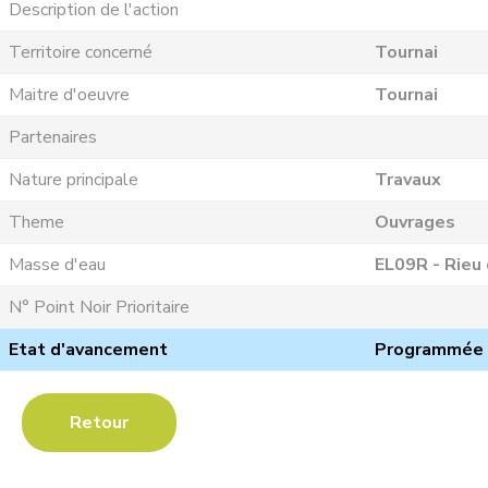
Description de l'action
Territoire concerné
Tournai
Maitre d'oeuvre
Tournai
Partenaires
Nature principale
Travaux
Theme
Ouvrages
Masse d'eau
EL09R - Rieu
N° Point Noir Prioritaire
Etat d'avancement
Programmée
Retour