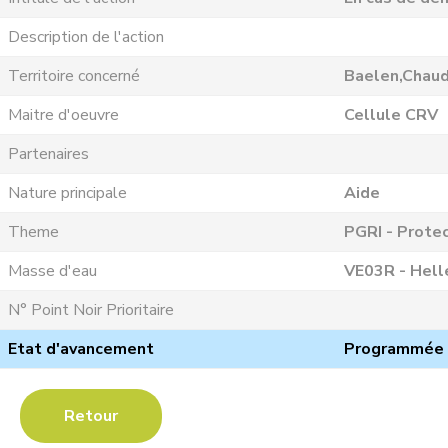
Description de l'action
Territoire concerné
Baelen,Chaud
Maitre d'oeuvre
Cellule CRV
Partenaires
Nature principale
Aide
Theme
PGRI - Protec
Masse d'eau
VE03R - Helle
N° Point Noir Prioritaire
Etat d'avancement
Programmée
Retour