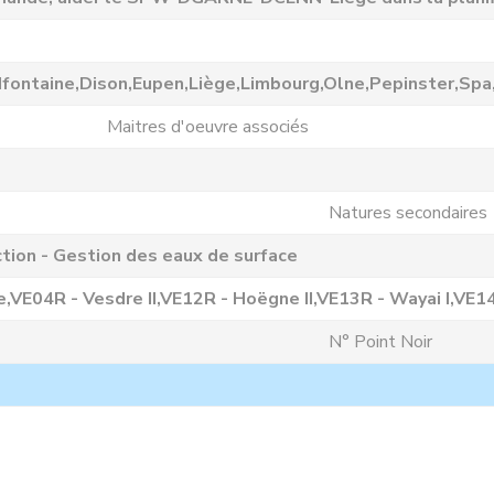
fontaine,Dison,Eupen,Liège,Limbourg,Olne,Pepinster,Spa,
Maitres d'oeuvre associés
Natures secondaires
tion - Gestion des eaux de surface
,VE04R - Vesdre II,VE12R - Hoëgne II,VE13R - Wayai I,VE14R
N° Point Noir