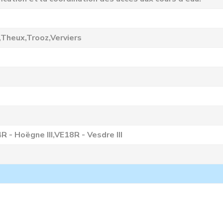
Theux,Trooz,Verviers
 - Hoëgne III,VE18R - Vesdre III