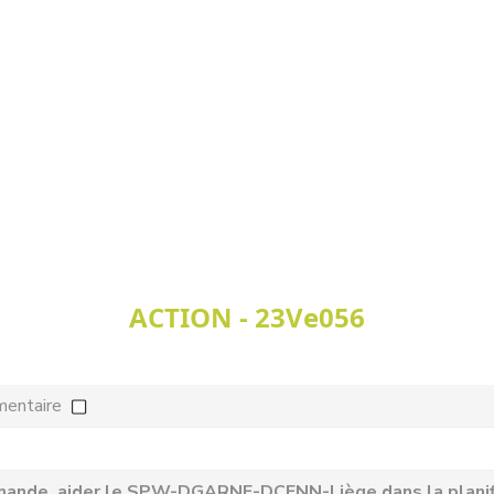
ACTION - 23Ve056
mentaire
mande, aider le SPW-DGARNE-DCENN-Liège dans la planifica