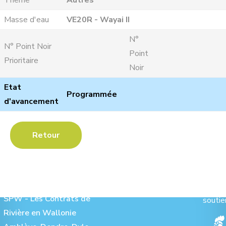
Theme
Autres
Masse d'eau
VE20R - Wayai II
N°
N° Point Noir
Point
Prioritaire
Noir
Etat
Programmée
d'avancement
Retour
Les Contrats de Rivière :
Ave
SPW - Les Contrats de
soutie
Rivière en Wallonie