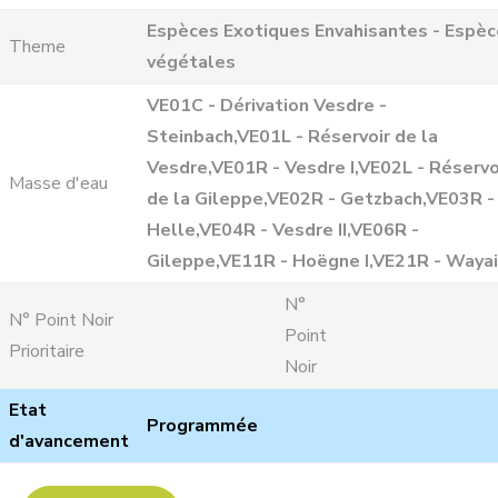
Espèces Exotiques Envahisantes - Espè
Theme
végétales
VE01C - Dérivation Vesdre -
Steinbach,VE01L - Réservoir de la
Vesdre,VE01R - Vesdre I,VE02L - Réservo
Masse d'eau
de la Gileppe,VE02R - Getzbach,VE03R -
Helle,VE04R - Vesdre II,VE06R -
Gileppe,VE11R - Hoëgne I,VE21R - Wayai 
N°
N° Point Noir
Point
Prioritaire
Noir
Etat
Programmée
d'avancement