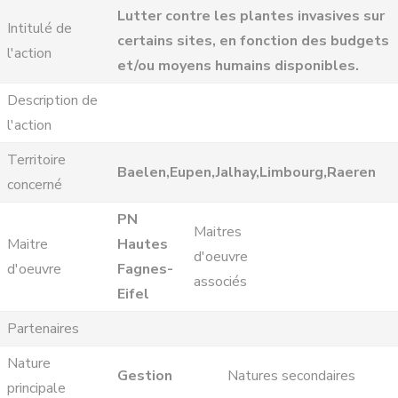
Lutter contre les plantes invasives sur
Intitulé de
certains sites, en fonction des budgets
l'action
et/ou moyens humains disponibles.
Description de
l'action
Territoire
Baelen,Eupen,Jalhay,Limbourg,Raeren
concerné
PN
Maitres
Maitre
Hautes
d'oeuvre
d'oeuvre
Fagnes-
associés
Eifel
Partenaires
Nature
Gestion
Natures secondaires
principale