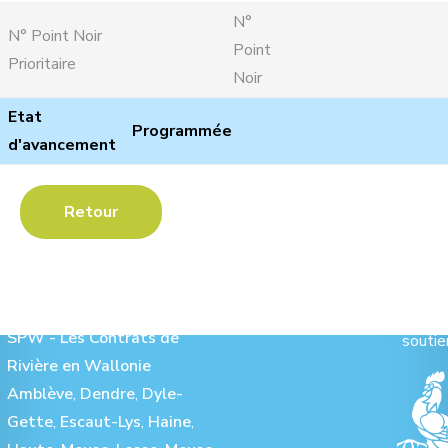
N°
N° Point Noir
Point
Prioritaire
Noir
Etat
Programmée
d'avancement
Retour
Les Contrats de Rivière :
Ave
SPW - Les Contrats de
soutie
Rivière en Wallonie
Amblève
,
Dendre
,
Dyle-
Gette
,
Escaut-Lys
,
Haine
,