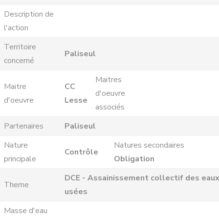
Description de
l'action
Territoire
Paliseul
concerné
Maitres
Maitre
CC
d'oeuvre
d'oeuvre
Lesse
associés
Partenaires
Paliseul
Nature
Natures secondaires
Contrôle
principale
Obligation
DCE - Assainissement collectif des eau
Theme
usées
Masse d'eau