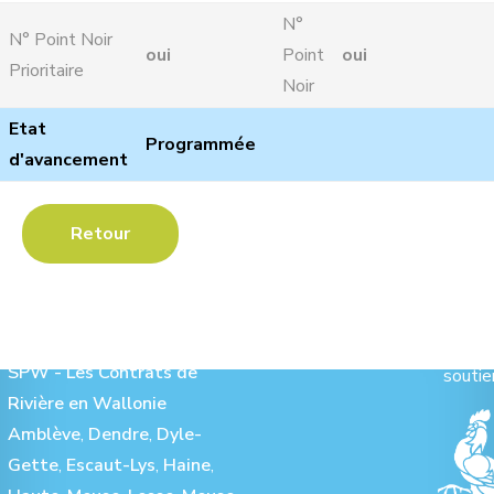
N°
N° Point Noir
oui
Point
oui
Prioritaire
Noir
Etat
Programmée
d'avancement
Retour
Les Contrats de Rivière :
Ave
SPW - Les Contrats de
soutie
Rivière en Wallonie
Amblève
,
Dendre
,
Dyle-
Gette
,
Escaut-Lys
,
Haine
,