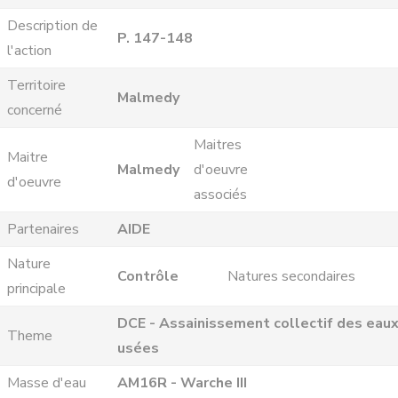
Description de
P. 147-148
l'action
Territoire
Malmedy
concerné
Maitres
Maitre
Malmedy
d'oeuvre
d'oeuvre
associés
Partenaires
AIDE
Nature
Contrôle
Natures secondaires
principale
DCE - Assainissement collectif des eau
Theme
usées
Masse d'eau
AM16R - Warche III