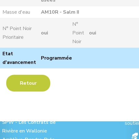
usées
Masse d'eau
AM10R - Salm II
N°
N° Point Noir
oui
Point
oui
Prioritaire
Noir
Etat
Programmée
d'avancement
Retour
Les Contrats de Rivière :
Ave
SPW - Les Contrats de
soutie
Rivière en Wallonie