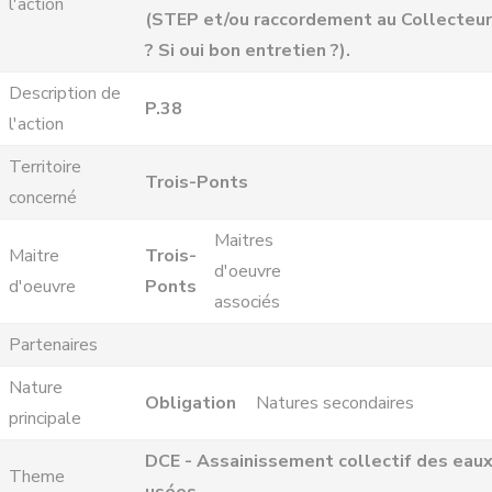
l'action
(STEP et/ou raccordement au Collecteur
? Si oui bon entretien ?).
Description de
P.38
l'action
Territoire
Trois-Ponts
concerné
Maitres
Maitre
Trois-
d'oeuvre
d'oeuvre
Ponts
associés
Partenaires
Nature
Obligation
Natures secondaires
principale
DCE - Assainissement collectif des eau
Theme