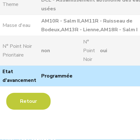
DCE - Assainissement autonome des ea
Theme
usées
AM10R - Salm II,AM11R - Ruisseau de
Masse d'eau
Bodeux,AM13R - Lienne,AM18R - Salm I
N°
N° Point Noir
non
Point
oui
Prioritaire
Noir
Etat
Programmée
d'avancement
Retour
Les Contrats de Rivière :
Ave