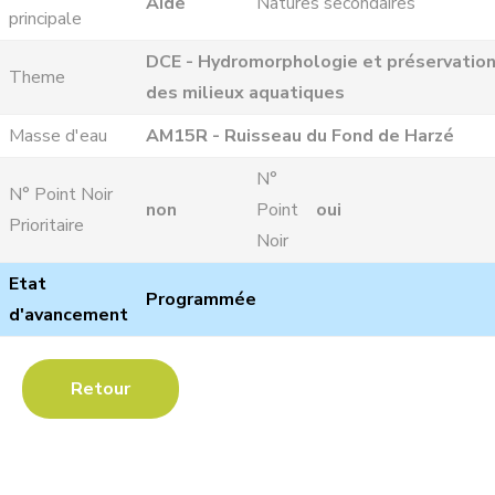
Aide
Natures secondaires
principale
DCE - Hydromorphologie et préservatio
Theme
des milieux aquatiques
Masse d'eau
AM15R - Ruisseau du Fond de Harzé
N°
N° Point Noir
non
Point
oui
Prioritaire
Noir
Etat
Programmée
d'avancement
Retour
Les Contrats de Rivière :