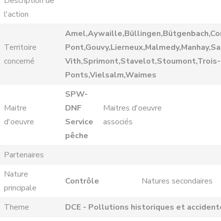
Description de
l'action
Amel,Aywaille,Büllingen,Bütgenbach,Co
Territoire
Pont,Gouvy,Lierneux,Malmedy,Manhay,Sa
concerné
Vith,Sprimont,Stavelot,Stoumont,Trois-
Ponts,Vielsalm,Waimes
SPW-
Maitre
DNF
Maitres d'oeuvre
d'oeuvre
Service
associés
pêche
Partenaires
Nature
Contrôle
Natures secondaires
principale
Theme
DCE - Pollutions historiques et accident