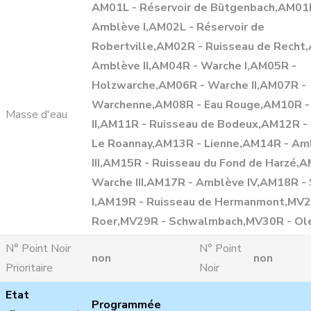
AM01L - Réservoir de Bütgenbach,AM01
Amblève I,AM02L - Réservoir de
Robertville,AM02R - Ruisseau de Recht
Amblève II,AM04R - Warche I,AM05R -
Holzwarche,AM06R - Warche II,AM07R -
Warchenne,AM08R - Eau Rouge,AM10R -
Masse d'eau
II,AM11R - Ruisseau de Bodeux,AM12R -
Le Roannay,AM13R - Lienne,AM14R - Am
III,AM15R - Ruisseau du Fond de Harzé,
Warche III,AM17R - Amblève IV,AM18R -
I,AM19R - Ruisseau de Hermanmont,MV2
Roer,MV29R - Schwalmbach,MV30R - Ol
N° Point Noir
N° Point
non
non
Prioritaire
Noir
Etat
Programmée