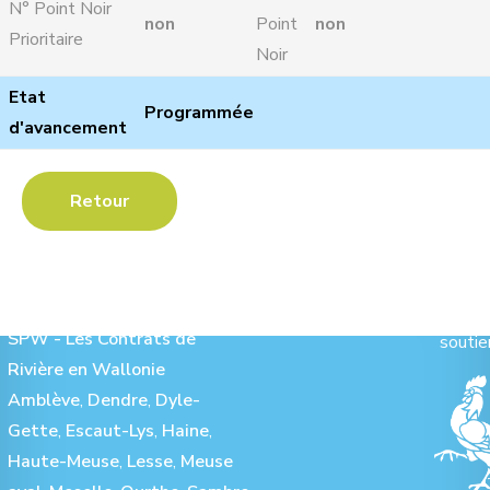
N° Point Noir
non
Point
non
Prioritaire
Noir
Etat
Programmée
d'avancement
Retour
Les Contrats de Rivière :
Ave
SPW - Les Contrats de
soutie
Rivière en Wallonie
Amblève
,
Dendre
,
Dyle-
Gette
,
Escaut-Lys
,
Haine
,
Haute-Meuse
,
Lesse
,
Meuse