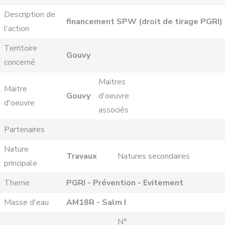
Description de
financement SPW (droit de tirage PGRI)
l'action
Territoire
Gouvy
concerné
Maitres
Maitre
Gouvy
d'oeuvre
d'oeuvre
associés
Partenaires
Nature
Travaux
Natures secondaires
principale
Theme
PGRI - Prévention - Evitement
Masse d'eau
AM18R - Salm I
N°