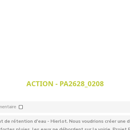
ACTION - PA2628_0208
mentaire
e rétention d'eau - Hierlot. Nous voudrions créer une di
fortes pluies, les eaux ne débordent sur la voirie. Projet