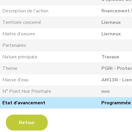
Description de l'action
financement 
Territoire concerné
Lierneux
Maitre d'oeuvre
Lierneux
Partenaires
Nature principale
Travaux
Theme
PGRI - Protec
Masse d'eau
AM13R - Lie
N° Point Noir Prioritaire
non
Etat d'avancement
Programmée
Retour