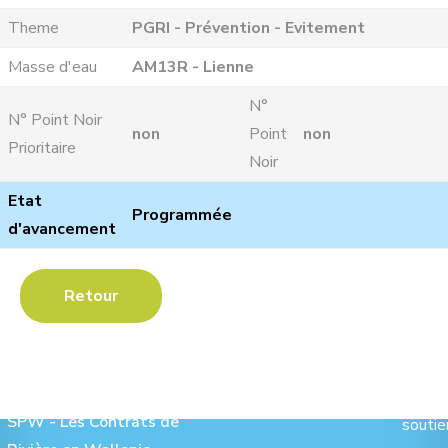
Theme
PGRI - Prévention - Evitement
Masse d'eau
AM13R - Lienne
N°
N° Point Noir
non
Point
non
Prioritaire
Noir
Etat
Programmée
d'avancement
Retour
Les Contrats de Rivière :
Ave
SPW - Les Contrats de
soutie