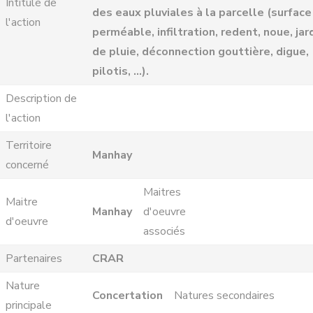
Intitulé de
des eaux pluviales à la parcelle (surface
l'action
perméable, infiltration, redent, noue, jar
de pluie, déconnection gouttière, digue,
pilotis, …).
Description de
l'action
Territoire
Manhay
concerné
Maitres
Maitre
Manhay
d'oeuvre
d'oeuvre
associés
Partenaires
CRAR
Nature
Concertation
Natures secondaires
principale