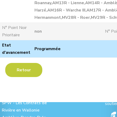
Roannay,AM13R - Lienne,AM14R - Amblèv
Harzé,AM16R - Warche III,AM17R - Ambl
Hermanmont,MV28R - Roer,MV29R - Sch
N° Point Noir
non
N° Poi
Prioritaire
Etat
Programmée
d'avancement
Retour
Les Contrats de Rivière :
Ave
SPW - Les Contrats de
soutie
Rivière en Wallonie