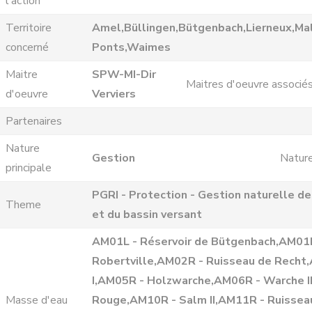
l'action
Territoire
Amel,Büllingen,Bütgenbach,Lierneux,Ma
concerné
Ponts,Waimes
Maitre
SPW-MI-Dir
Maitres d'oeuvre associé
d'oeuvre
Verviers
Partenaires
Nature
Gestion
Nature
principale
PGRI - Protection - Gestion naturelle d
Theme
et du bassin versant
AM01L - Réservoir de Bütgenbach,AM01R
Robertville,AM02R - Ruisseau de Recht
I,AM05R - Holzwarche,AM06R - Warche 
Masse d'eau
Rouge,AM10R - Salm II,AM11R - Ruissea