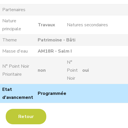
Partenaires
Nature
Travaux
Natures secondaires
principale
Theme
Patrimoine - Bâti
Masse d'eau
AM18R - Salm I
N°
N° Point Noir
non
Point
oui
Prioritaire
Noir
Etat
Programmée
d'avancement
Retour