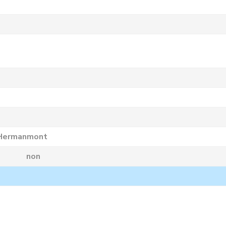
e Hermanmont
non