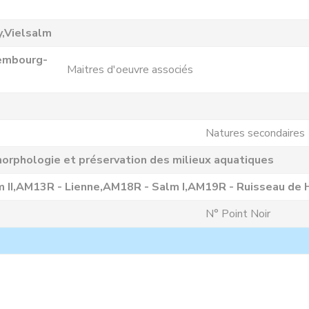
,Vielsalm
embourg-
Maitres d'oeuvre associés
Natures secondaires
orphologie et préservation des milieux aquatiques
 II,AM13R - Lienne,AM18R - Salm I,AM19R - Ruisseau d
N° Point Noir