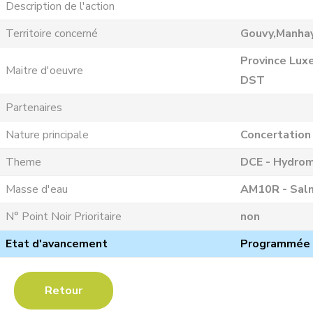
Description de l'action
Territoire concerné
Gouvy,Manhay
Province Lux
Maitre d'oeuvre
DST
Partenaires
Nature principale
Concertation
Theme
DCE - Hydrom
Masse d'eau
AM10R - Salm
N° Point Noir Prioritaire
non
Etat d'avancement
Programmée
Retour