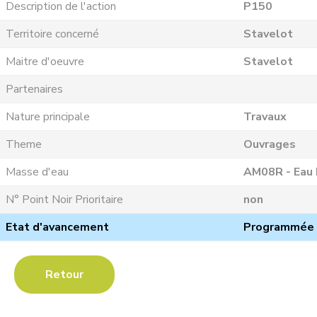
Description de l'action
P150
Territoire concerné
Stavelot
Maitre d'oeuvre
Stavelot
Partenaires
Nature principale
Travaux
Theme
Ouvrages
Masse d'eau
AM08R - Eau
N° Point Noir Prioritaire
non
Etat d'avancement
Programmée
Retour