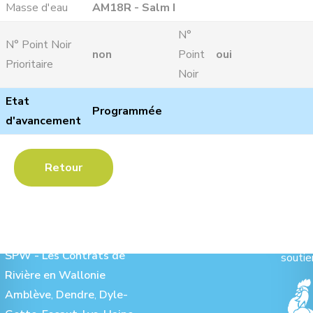
Masse d'eau
AM18R - Salm I
N°
N° Point Noir
non
Point
oui
Prioritaire
Noir
Etat
Programmée
d'avancement
Retour
Les Contrats de Rivière :
Ave
SPW - Les Contrats de
soutie
Rivière en Wallonie
Amblève
,
Dendre
,
Dyle-