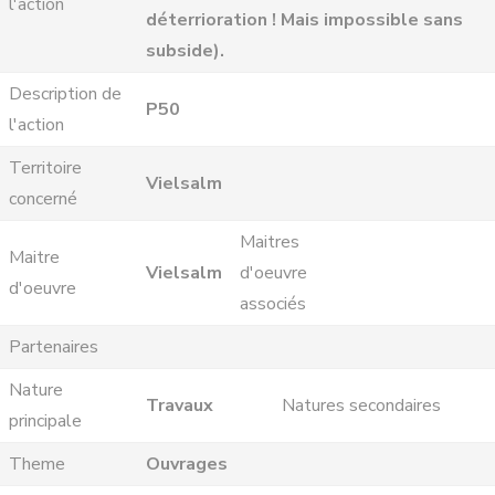
l'action
déterrioration ! Mais impossible sans
subside).
Description de
P50
l'action
Territoire
Vielsalm
concerné
Maitres
Maitre
Vielsalm
d'oeuvre
d'oeuvre
associés
Partenaires
Nature
Travaux
Natures secondaires
principale
Theme
Ouvrages