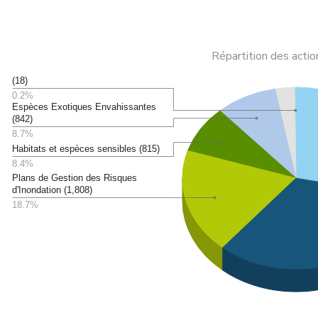
Répartition des acti
(18)
0.2%
Espèces Exotiques Envahissantes
(842)
8.7%
Habitats et espèces sensibles (815)
8.4%
Plans de Gestion des Risques
d'Inondation (1,808)
18.7%