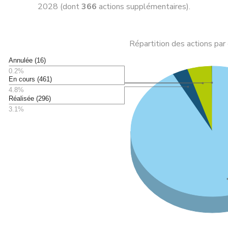
2028 (dont
366
actions supplémentaires).
Répartition des actions pa
Annulée (16)
0.2%
En cours (461)
4.8%
Réalisée (296)
3.1%