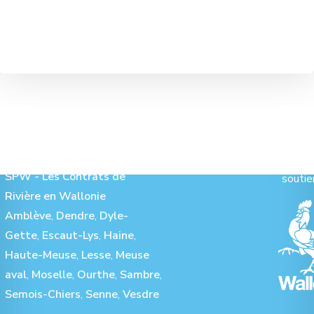
Les Contrats de Rivière :
Ave
SPW - Les Contrats de
soutie
Rivière en Wallonie
Amblève
,
Dendre
,
Dyle-
Gette
,
Escaut-Lys
,
Haine
,
Haute-Meuse
,
Lesse
,
Meuse
aval
,
Moselle
,
Ourthe
,
Sambre
,
Semois-Chiers
,
Senne
,
Vesdre