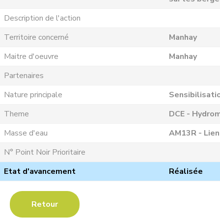
Description de l'action
Territoire concerné
Manhay
Maitre d'oeuvre
Manhay
Partenaires
Nature principale
Sensibilisati
Theme
DCE - Hydrom
Masse d'eau
AM13R - Lie
N° Point Noir Prioritaire
Etat d'avancement
Réalisée
Retour