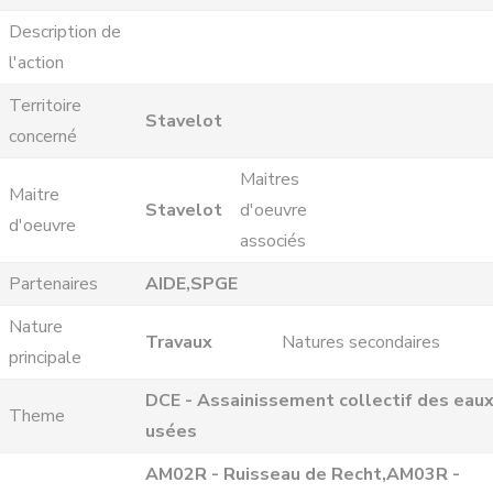
Description de
l'action
Territoire
Stavelot
concerné
Maitres
Maitre
Stavelot
d'oeuvre
d'oeuvre
associés
Partenaires
AIDE,SPGE
Nature
Travaux
Natures secondaires
principale
DCE - Assainissement collectif des eau
Theme
usées
AM02R - Ruisseau de Recht,AM03R -