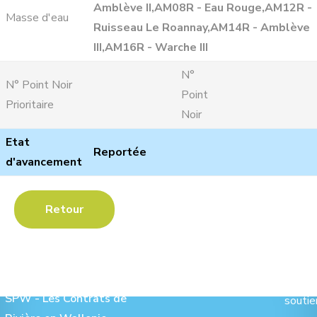
Amblève II,AM08R - Eau Rouge,AM12R -
Masse d'eau
Ruisseau Le Roannay,AM14R - Amblève
III,AM16R - Warche III
N°
N° Point Noir
Point
Prioritaire
Noir
Etat
Reportée
d'avancement
Retour
Les Contrats de Rivière :
Ave
SPW - Les Contrats de
soutie