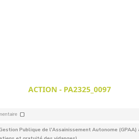
ACTION - PA2325_0097
mentaire
 Gestion Publique de l'Assainissement Autonome (GPAA) au
etiens et gratuité des vidanges)