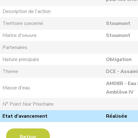
Description de l'action
Territoire concerné
Stoumont
Maitre d'oeuvre
Stoumont
Partenaires
Nature principale
Obligation
Theme
DCE - Assain
AM08R - Eau 
Masse d'eau
Amblève IV
N° Point Noir Prioritaire
Etat d'avancement
Réalisée
Retour