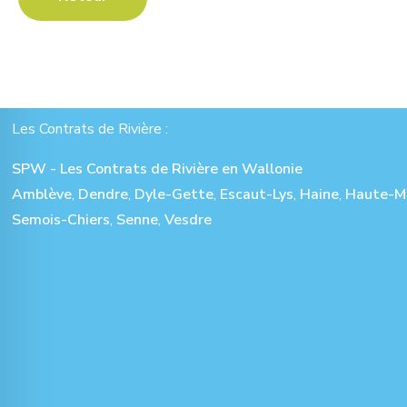
Les Contrats de Rivière :
SPW - Les Contrats de Rivière en Wallonie
Amblève
,
Dendre
,
Dyle-Gette
,
Escaut-Lys
,
Haine
,
Haute-M
Semois-Chiers
,
Senne
,
Vesdre