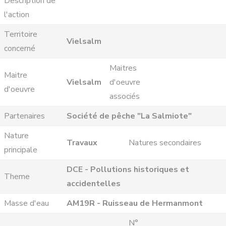
Description de
l'action
Territoire
Vielsalm
concerné
Maitres
Maitre
Vielsalm
d'oeuvre
d'oeuvre
associés
Partenaires
Société de pêche "La Salmiote"
Nature
Travaux
Natures secondaires
principale
DCE - Pollutions historiques et
Theme
accidentelles
Masse d'eau
AM19R - Ruisseau de Hermanmont
N°