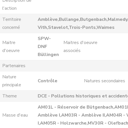
Description de
l'action
Territoire
Amblève,Bullange,Butgenbach,Malmedy,
concerné
Vith,Stavelot,Trois-Ponts,Waimes
SPW-
Maitre
Maitres d'oeuvre
DNF
d'oeuvre
associés
Büllingen
Partenaires
Nature
Contrôle
Natures secondaires
principale
Theme
DCE - Pollutions historiques et accident
AM01L - Réservoir de Bütgenbach,AM01
Masse d'eau
Amblève I,AM03R - Amblève II,AM04R -
I,AM05R - Holzwarche,MV30R - Olefbac