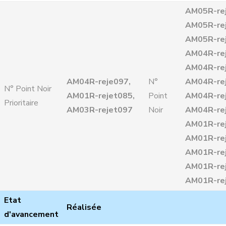
AM05R-re
AM05R-re
AM05R-re
AM04R-re
AM04R-re
AM04R-reje097,
N°
AM04R-re
N° Point Noir
AM01R-rejet085,
Point
AM04R-re
Prioritaire
AM03R-rejet097
Noir
AM04R-re
AM01R-re
AM01R-re
AM01R-rej
AM01R-re
AM01R-re
Etat
Réalisée
d'avancement