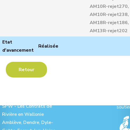
AM10R-rejet270,
AM10R-rejet238,
AM18R-rejet186,
AM13R-rejet202
Etat
Réalisée
d'avancement
Retour
Les Contrats de Rivière :
Ave
SPW - Les Contrats de
soutie
Rivière en Wallonie
Amblève
,
Dendre
,
Dyle-