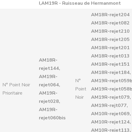
I,AM19R - Ruisseau de Hermanmont
AM18R-rejet204
AM18R-rejet082
AM18R-rejet210
AM18R-rejet205
AM18R-rejet201
AM18R-rejet013
AM18R-
AM18R-rejet151
rejet144,
AM18R-rejet184,
AM19R-
N°
AM19R-rejet059b
N° Point Noir
rejet064,
Point
AM19R-rejet058b
Prioritaire
AM19R-
Noir
AM19R-rejet079,
rejet028,
AM19R-rejt077,
AM19R-
AM10R-rejet069,
rejet060bis
AM10R-rejet124,
AM10R-rejet113,