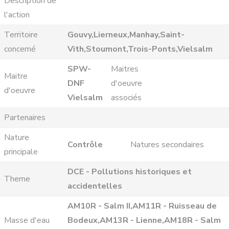
Description de
l'action
Territoire
Gouvy,Lierneux,Manhay,Saint-
concerné
Vith,Stoumont,Trois-Ponts,Vielsalm
SPW-
Maitres
Maitre
DNF
d'oeuvre
d'oeuvre
Vielsalm
associés
Partenaires
Nature
Contrôle
Natures secondaires
principale
DCE - Pollutions historiques et
Theme
accidentelles
AM10R - Salm II,AM11R - Ruisseau de
Masse d'eau
Bodeux,AM13R - Lienne,AM18R - Salm