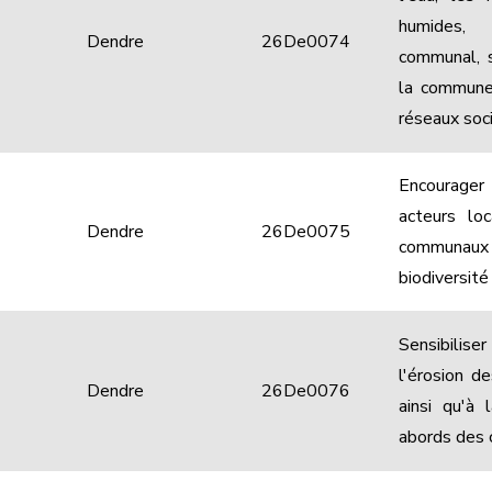
humides,
Dendre
26De0074
communal, s
la commune 
réseaux soc
Encourager
acteurs lo
Dendre
26De0075
communau
biodiversité
Sensibilis
l'érosion d
Dendre
26De0076
ainsi qu'à
abords des 