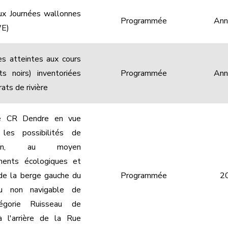
aux Journées wallonnes
Programmée
Ann
WE)
s atteintes aux cours
ts noirs) inventoriées
Programmée
Ann
rats de rivière
 le CR Dendre en vue
 les possibilités de
ation, au moyen
ents écologiques et
de la berge gauche du
Programmée
2
au non navigable de
gorie Ruisseau de
 à l'arrière de la Rue