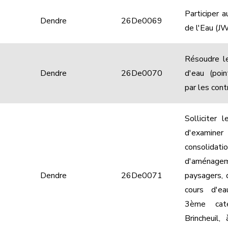
Participer 
Dendre
26De0069
de l'Eau (J
Résoudre le
Dendre
26De0070
d'eau (poin
par les cont
Solliciter
d'examiner
consolid
d'aménagem
Dendre
26De0071
paysagers, 
cours d'e
3ème caté
Brincheuil,