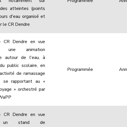
t notamment sur
Programmée
Ann
e des atteintes (points
cours d'eau organisé et
ar le CR Dendre
 le CR Dendre en vue
ser une animation
e autour de l'eau, à
 du public scolaire, en
Programmée
Ann
activité de ramassage
 se rapportant au «
oyage » orchestré par
 WaPP
 le CR Dendre en vue
er un stand de