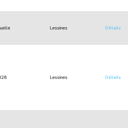
uelle
Lessines
Détails
028
Lessines
Détails