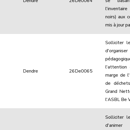
Dendre
26De0064
se basan
l'inventair
noirs) aux 
mis à jour p
Solliciter
d'organi
pédagogiqu
l'attention
Dendre
26De0065
marge de l'
de déchets
Grand Nett
l'ASBL Be
Solliciter
d'anim