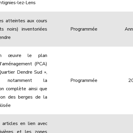
tignies-lez-Lens
s atteintes aux cours
ts noirs) inventoriées
Programmée
Ann
endre
n œuvre le plan
d'aménagement (PCA)
Quartier Dendre Sud »,
nt notamment la
Programmée
2
tion complète ainsi que
tion des berges de la
lisée
 articles en lien avec
rivières et les zones